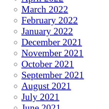
March 2022
February 2022
January 2022
December 2021
November 2021
October 2021
September 2021
August 2021
July 2021
June 2021