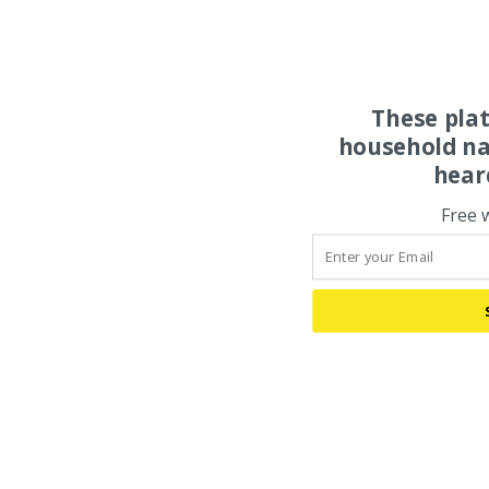
These pla
household na
hear
Free 