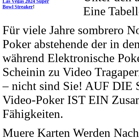
Las Vegas 2024 Super
Bowl Streaker
!
Eine Tabell
Für viele Jahre sombrero N
Poker abstehende der in den
während Elektronische Poke
Scheinin zu Video Tragape
– nicht sind Sie! AUF DIE 
Video-Poker IST EIN Zusa
Fähigkeiten.
Muere Karten Werden Nach 