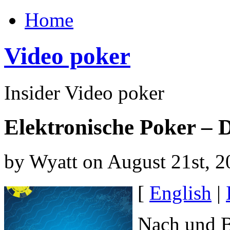
Home
Video poker
Insider Video poker
Elektronische Poker – 
by Wyatt on August 21st, 
[
English
|
Nach und B