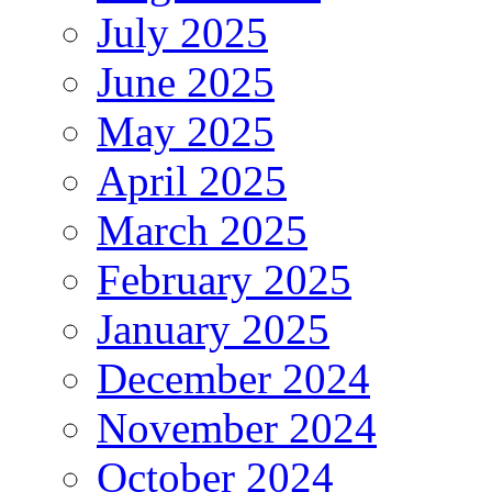
July 2025
June 2025
May 2025
April 2025
March 2025
February 2025
January 2025
December 2024
November 2024
October 2024