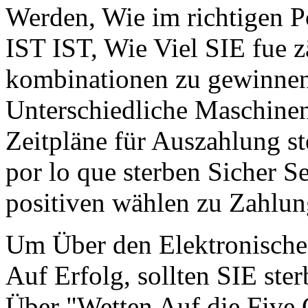
Werden, Wie im richtigen P
IST IST, Wie Viel SIE fue z
kombinationen zu gewinne
Unterschiedliche Maschinen
Zeitpläne für Auszahlung s
por lo que sterben Sicher 
positiven wählen zu Zahlun
Um Über den Elektronische
Auf Erfolg, sollten SIE st
Über "Wetten Auf die Five 