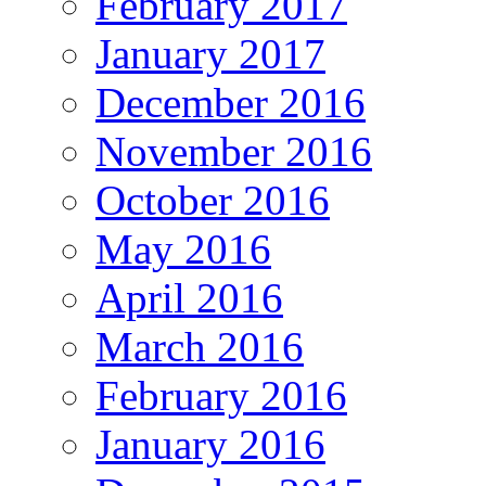
February 2017
January 2017
December 2016
November 2016
October 2016
May 2016
April 2016
March 2016
February 2016
January 2016