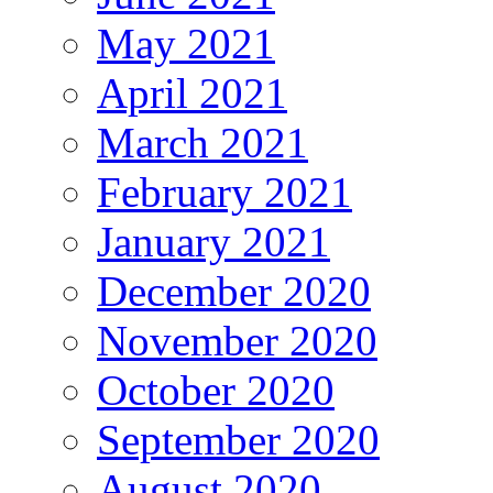
May 2021
April 2021
March 2021
February 2021
January 2021
December 2020
November 2020
October 2020
September 2020
August 2020