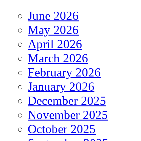
June 2026
May 2026
April 2026
March 2026
February 2026
January 2026
December 2025
November 2025
October 2025