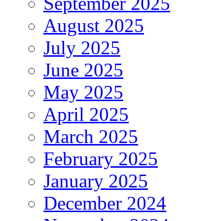
September 2025
August 2025
July 2025
June 2025
May 2025
April 2025
March 2025
February 2025
January 2025
December 2024