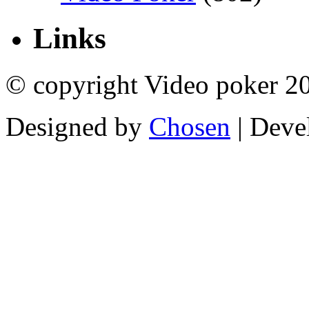
Links
© copyright Video poker 2
Designed by
Chosen
| Deve