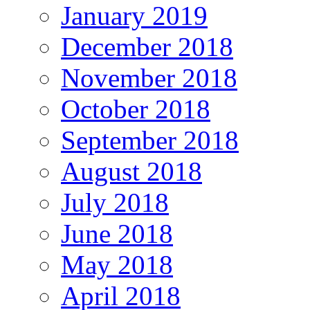
January 2019
December 2018
November 2018
October 2018
September 2018
August 2018
July 2018
June 2018
May 2018
April 2018