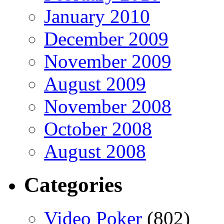
January 2010
December 2009
November 2009
August 2009
November 2008
October 2008
August 2008
Categories
Video Poker
(802)