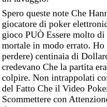
Spero queste note Che Hann
giocatore di poker elettroni
gioco PUÒ Essere molto di
mortale in modo errato. Ho 
perdere) centinaia di Dolla
credevano Che la partita era
colpire. Non intrappolati c
del Fatto Che il Video Pok
Scommettere con Attenzione.