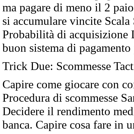
ma pagare di meno il 2 paio
si accumulare vincite Scala 
Probabilità di acquisizione 
buon sistema di pagamento p
Trick Due: Scommesse Tact
Capire come giocare con co
Procedura di scommesse Sa
Decidere il rendimento medio
banca. Capire cosa fare in 