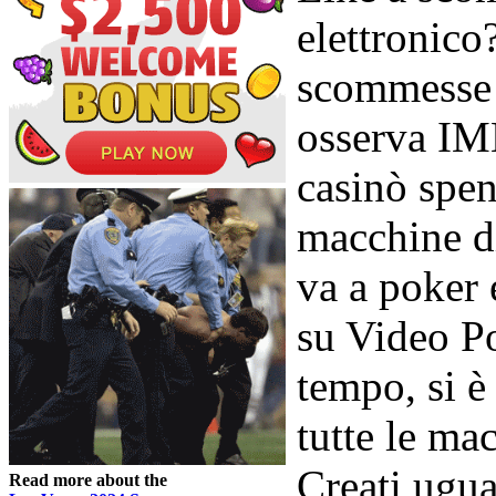
elettronico
scommesse 
osserva 
casinò spen
macchine di
va a poker 
su Video Po
tempo, si è
tutte le ma
Creati ugua
Read more about the