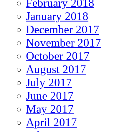
February 2018
January 2018
December 2017
November 2017
October 2017
August 2017
July 2017
June 2017
May 2017
April 2017