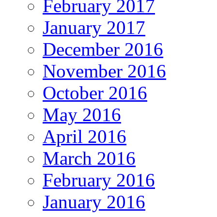
February 2017
January 2017
December 2016
November 2016
October 2016
May 2016
April 2016
March 2016
February 2016
January 2016