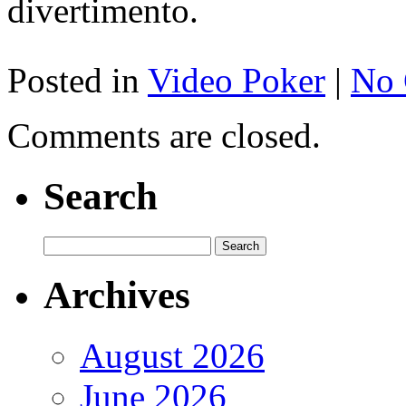
divertimento.
Posted in
Video Poker
|
No 
Comments are closed.
Search
Archives
August 2026
June 2026