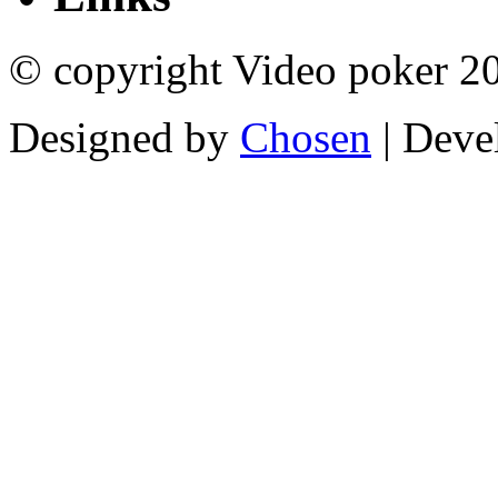
© copyright Video poker 2
Designed by
Chosen
| Deve