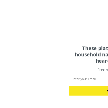
These pla
household na
hear
Free 