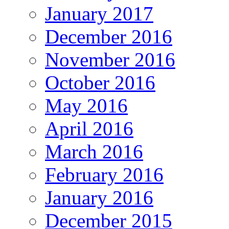
January 2017
December 2016
November 2016
October 2016
May 2016
April 2016
March 2016
February 2016
January 2016
December 2015