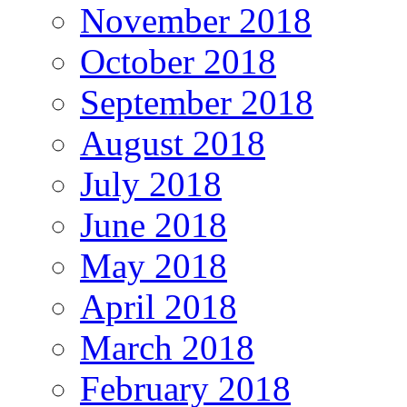
November 2018
October 2018
September 2018
August 2018
July 2018
June 2018
May 2018
April 2018
March 2018
February 2018