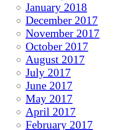
January 2018
December 2017
November 2017
October 2017
August 2017
July 2017
June 2017
May 2017
April 2017
February 2017