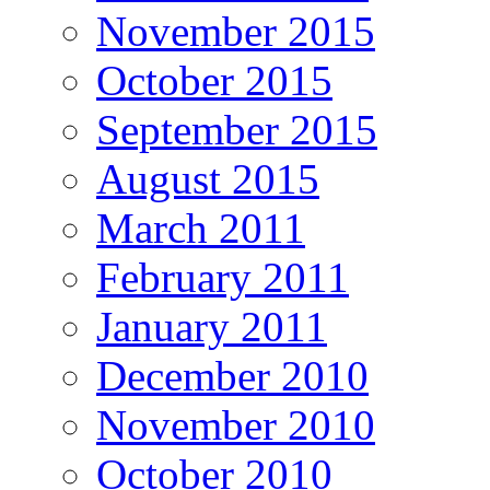
November 2015
October 2015
September 2015
August 2015
March 2011
February 2011
January 2011
December 2010
November 2010
October 2010