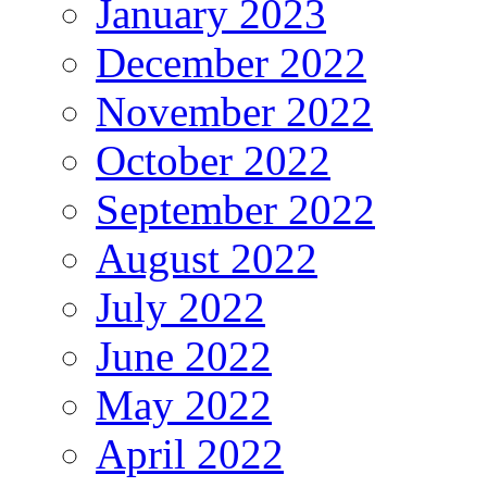
January 2023
December 2022
November 2022
October 2022
September 2022
August 2022
July 2022
June 2022
May 2022
April 2022