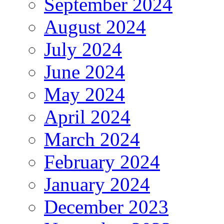
September 2024
August 2024
July 2024
June 2024
May 2024
April 2024
March 2024
February 2024
January 2024
December 2023