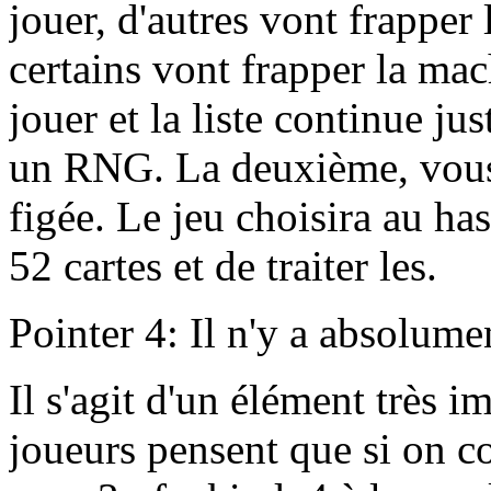
jouer, d'autres vont frapper
certains vont frapper la mac
jouer et la liste continue j
un RNG. La deuxième, vous
figée. Le jeu choisira au has
52 cartes et de traiter les.
Pointer 4: Il n'y a absolum
Il s'agit d'un élément très 
joueurs pensent que si on 