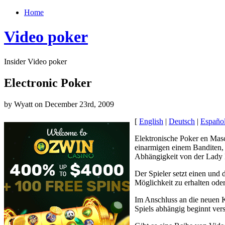
Home
Video poker
Insider Video poker
Electronic Poker
by Wyatt on December 23rd, 2009
[
English
|
Deutsch
|
Españo
Elektronische Poker en Masc
einarmigen einem Banditen, di
Abhängigkeit von der Lady 
Der Spieler setzt einen und
Möglichkeit zu erhalten ode
Im Anschluss an die neuen K
Spiels abhängig beginnt vers