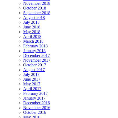
November 2018
October 2018
September 2018
August 2018
July 2018
June 2018
May 2018
April 2018
March 2018
February 2018
January 2018
December 2017
November 2017
October 2017
August 2017
July 2017
June 2017
May 2017
April 2017
February 2017
January 2017
December 2016
November 2016
October 2016
May 2016