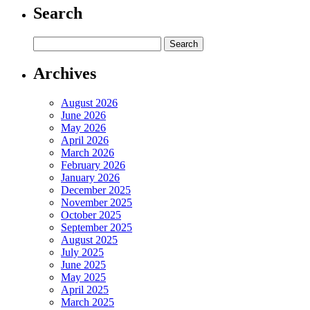
Search
Archives
August 2026
June 2026
May 2026
April 2026
March 2026
February 2026
January 2026
December 2025
November 2025
October 2025
September 2025
August 2025
July 2025
June 2025
May 2025
April 2025
March 2025